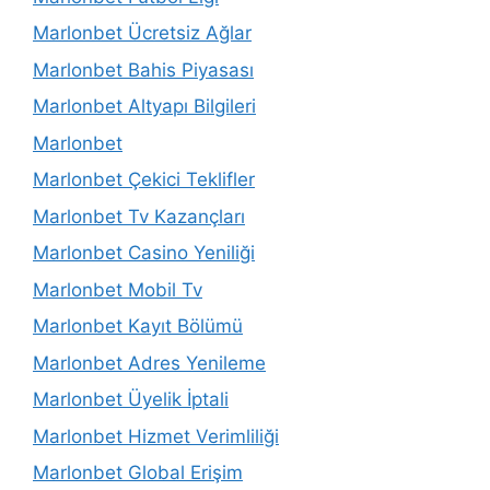
Marlonbet Ücretsiz Ağlar
Marlonbet Bahis Piyasası
Marlonbet Altyapı Bilgileri
Marlonbet
Marlonbet Çekici Teklifler
Marlonbet Tv Kazançları
Marlonbet Casino Yeniliği
Marlonbet Mobil Tv
Marlonbet Kayıt Bölümü
Marlonbet Adres Yenileme
Marlonbet Üyelik İptali
Marlonbet Hizmet Verimliliği
Marlonbet Global Erişim