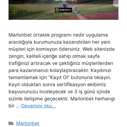
Marlonbet ortaklık programı nedir uygulama
aracılığıyla kurumunuza kazandırılan her yeni
müşteri için komisyon ödersiniz. Web sitenizde
zengin, kaliteli içeriğe sahip olmak sayfa
trafiğinizi artıracak ve çektiğiniz müşterilerden
para kazanmanızı kolaylaştıracaktır. Kaydınızı
tamamlamak için “Kayıt Ol” butonuna tıklayın.
Kayıt olduktan sonra sertifikasyon ekibimiz
başvurunuzu inceleyecek ve 3 iş günü içinde
sizinle iletişime geçecektir. Marlonbet herhangi
bir …
Devamını oku…
Kategoriler
Marlonbet