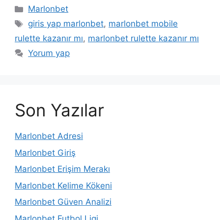
Kategoriler
Marlonbet
Etiketler
giris yap marlonbet
,
marlonbet mobile
rulette kazanır mı
,
marlonbet rulette kazanır mı
Yorum yap
Son Yazılar
Marlonbet Adresi
Marlonbet Giriş
Marlonbet Erişim Merakı
Marlonbet Kelime Kökeni
Marlonbet Güven Analizi
Marlonbet Futbol Ligi