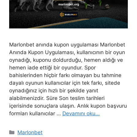
Marlonbet anında kupon uygulaması Marlonbet
Anında Kupon Uygulaması, kullanıcının bir oyun
oynadığı, kuponu doldurduğu, hemen aldığı ve
hemen iade ettiği bir oyundur. Spor
bahislerinden hiçbir farkı olmayan bu tahmine
dayalı oyunun kullanıcılar için tek farkı, sitede
oynadığınız için hızlı bir şekilde yanıt
alabilmenizdir. Süre Son teslim tarihleri ​​
içerisinde sonuçlara ulaşın. Anlık kupon başvuru
formları kullanıcılar …
Devamını oku…
Kategoriler
Marlonbet