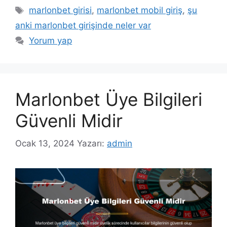
Etiketler
marlonbet girisi
,
marlonbet mobil giriş
,
şu
anki marlonbet girişinde neler var
Yorum yap
Marlonbet Üye Bilgileri
Güvenli Midir
Ocak 13, 2024
Yazarı:
admin