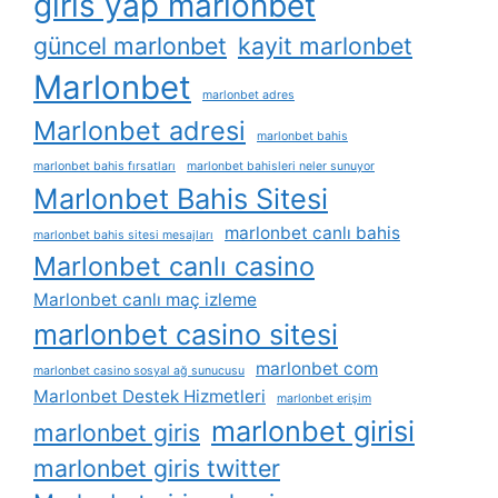
giris yap marlonbet
güncel marlonbet
kayit marlonbet
Marlonbet
marlonbet adres
Marlonbet adresi
marlonbet bahis
marlonbet bahis fırsatları
marlonbet bahisleri neler sunuyor
Marlonbet Bahis Sitesi
marlonbet canlı bahis
marlonbet bahis sitesi mesajları
Marlonbet canlı casino
Marlonbet canlı maç izleme
marlonbet casino sitesi
marlonbet com
marlonbet casino sosyal ağ sunucusu
Marlonbet Destek Hizmetleri
marlonbet erişim
marlonbet girisi
marlonbet giris
marlonbet giris twitter