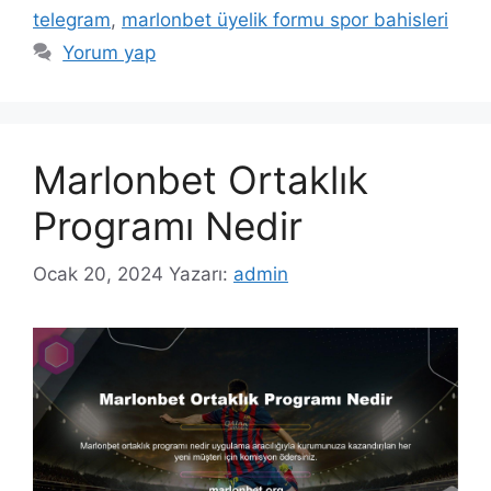
telegram
,
marlonbet üyelik formu spor bahisleri
Yorum yap
Marlonbet Ortaklık
Programı Nedir
Ocak 20, 2024
Yazarı:
admin