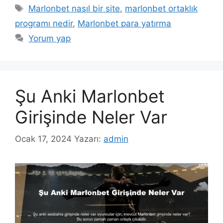
Etiketler
Marlonbet nasıl bir site
,
marlonbet ortaklık
programı nedir
,
Marlonbet para yatırma
Yorum yap
Şu Anki Marlonbet
Girişinde Neler Var
Ocak 17, 2024
Yazarı:
admin