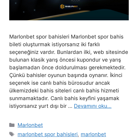
Marlonbet spor bahisleri Marlonbet spor bahis
bileti oluşturmak istiyorsanız iki farklı
seçeneğiniz vardır. Bunlardan ilki, web sitesinde
bulunan klasik yarış öncesi kupondur ve yarış
başlamadan önce doldurulması gerekmektedir.
Çünkü bahisler oyunun başında oynanır. İkinci
seçenek ise canlı bahis bürosudur ancak
ülkemizdeki bahis siteleri canlı bahis hizmeti
sunmamaktadır. Canlı bahis keyfini yaşamak
istiyorsanız yurt dışı bir …
Devamını oku…
Kategoriler
Marlonbet
Etiketler
marlonbet spor bahisleri
,
marlonbet