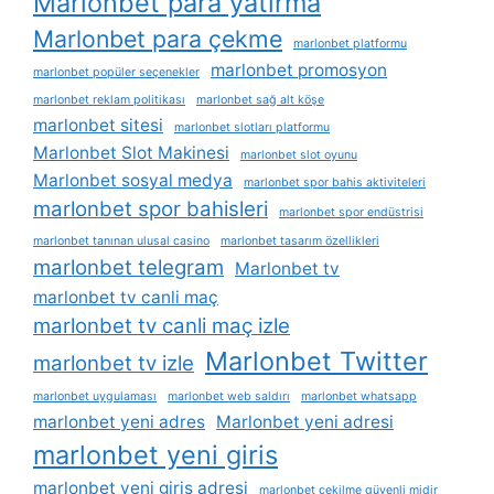
Marlonbet para yatırma
Marlonbet para çekme
marlonbet platformu
marlonbet promosyon
marlonbet popüler seçenekler
marlonbet reklam politikası
marlonbet sağ alt köşe
marlonbet sitesi
marlonbet slotları platformu
Marlonbet Slot Makinesi
marlonbet slot oyunu
Marlonbet sosyal medya
marlonbet spor bahis aktiviteleri
marlonbet spor bahisleri
marlonbet spor endüstrisi
marlonbet tanınan ulusal casino
marlonbet tasarım özellikleri
marlonbet telegram
Marlonbet tv
marlonbet tv canli maç
marlonbet tv canli maç izle
Marlonbet Twitter
marlonbet tv izle
marlonbet uygulaması
marlonbet web saldırı
marlonbet whatsapp
marlonbet yeni adres
Marlonbet yeni adresi
marlonbet yeni giris
marlonbet yeni giriş adresi
marlonbet çekilme güvenli midir