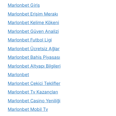
Marlonbet Giriş
Marlonbet Erişim Merakı
Marlonbet Kelime Kökeni
Marlonbet Güven Analizi
Marlonbet Futbol Ligi
Marlonbet Ücretsiz Ağlar
Marlonbet Bahis Piyasası
Marlonbet Altyapı Bilgileri
Marlonbet
Marlonbet Çekici Teklifler
Marlonbet Tv Kazançları
Marlonbet Casino Yeniliği
Marlonbet Mobil Tv