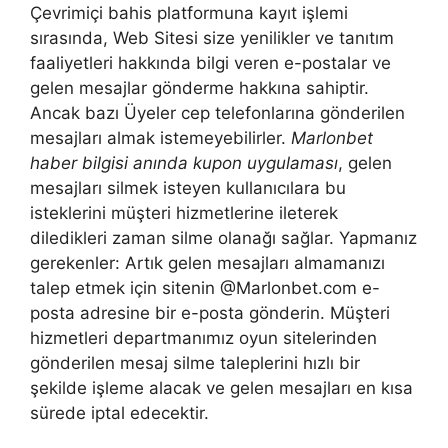
Çevrimiçi bahis platformuna kayıt işlemi
sırasında, Web Sitesi size yenilikler ve tanıtım
faaliyetleri hakkında bilgi veren e-postalar ve
gelen mesajlar gönderme hakkına sahiptir.
Ancak bazı Üyeler cep telefonlarına gönderilen
mesajları almak istemeyebilirler.
Marlonbet
haber bilgisi anında kupon uygulaması
, gelen
mesajları silmek isteyen kullanıcılara bu
isteklerini müşteri hizmetlerine ileterek
diledikleri zaman silme olanağı sağlar. Yapmanız
gerekenler: Artık gelen mesajları almamanızı
talep etmek için sitenin @Marlonbet.com e-
posta adresine bir e-posta gönderin. Müşteri
hizmetleri departmanımız oyun sitelerinden
gönderilen mesaj silme taleplerini hızlı bir
şekilde işleme alacak ve gelen mesajları en kısa
sürede iptal edecektir.