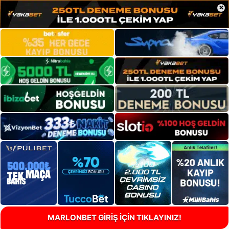
×
MARLONBET GİRİŞ İÇİN TIKLAYINIZ!