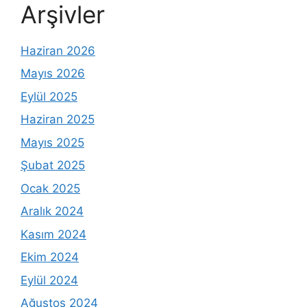
Arşivler
Haziran 2026
Mayıs 2026
Eylül 2025
Haziran 2025
Mayıs 2025
Şubat 2025
Ocak 2025
Aralık 2024
Kasım 2024
Ekim 2024
Eylül 2024
Ağustos 2024