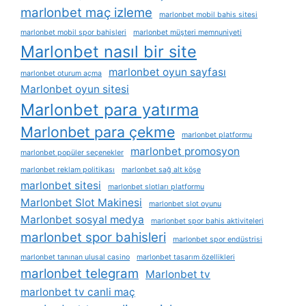
marlonbet maç izleme
marlonbet mobil bahis sitesi
marlonbet mobil spor bahisleri
marlonbet müşteri memnuniyeti
Marlonbet nasıl bir site
marlonbet oyun sayfası
marlonbet oturum açma
Marlonbet oyun sitesi
Marlonbet para yatırma
Marlonbet para çekme
marlonbet platformu
marlonbet promosyon
marlonbet popüler seçenekler
marlonbet reklam politikası
marlonbet sağ alt köşe
marlonbet sitesi
marlonbet slotları platformu
Marlonbet Slot Makinesi
marlonbet slot oyunu
Marlonbet sosyal medya
marlonbet spor bahis aktiviteleri
marlonbet spor bahisleri
marlonbet spor endüstrisi
marlonbet tanınan ulusal casino
marlonbet tasarım özellikleri
marlonbet telegram
Marlonbet tv
marlonbet tv canli maç