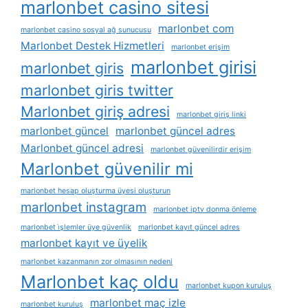
marlonbet casino sitesi
marlonbet com
marlonbet casino sosyal ağ sunucusu
Marlonbet Destek Hizmetleri
marlonbet erişim
marlonbet girisi
marlonbet giris
marlonbet giris twitter
Marlonbet giriş adresi
marlonbet giriş linki
marlonbet güncel
marlonbet güncel adres
Marlonbet güncel adresi
marlonbet güvenilirdir erişim
Marlonbet güvenilir mi
marlonbet hesap oluşturma üyesi oluşturun
marlonbet instagram
marlonbet iptv donma önleme
marlonbet i̇şlemler üye güvenlik
marlonbet kayıt güncel adres
marlonbet kayıt ve üyelik
marlonbet kazanmanın zor olmasının nedeni
Marlonbet kaç oldu
marlonbet kupon kuruluş
marlonbet maç izle
marlonbet kuruluş