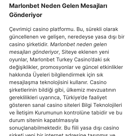
Marlonbet Neden Gelen Mesajları
Gönderiyor
Çevrimiçi casino platformu. Bu, sürekli olarak
güncellenen ve gelişen, neredeyse yasa dışı bir
casino şirketidir.
Marlonbet neden gelen
mesajları gönderiyor
, Siteye eklenen yeni
oyunlar, Marlonbet Turkey Casino’daki sık
değişiklikler, promosyonlar ve güncel etkinlikler
hakkında Üyeleri bilgilendirmek için sık
mesajlaşma teknolojisini kullanır. Casino
şirketlerinin bildiği gibi, ülkemiz mevzuatının
gereklilikleri uyarınca, Türkiye’de faaliyet
gösteren sanal casino siteleri Bilgi Teknolojileri
ve İletişim Kurumunun kontrolüne tabidir ve bu
durum sitenin kapatılmasıyla
sonuçlanabilmektedir. Bu fiili yasa dışı casino
şirketi yeni bir internet adresine taşınmış ve