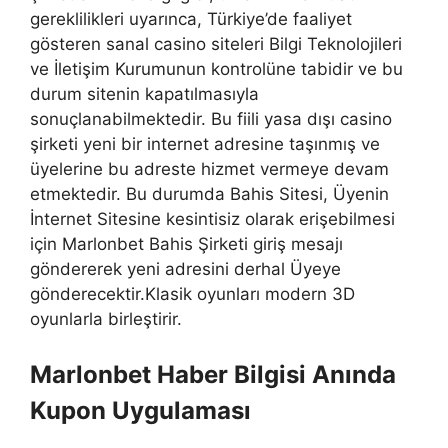
gereklilikleri uyarınca, Türkiye’de faaliyet
gösteren sanal casino siteleri Bilgi Teknolojileri
ve İletişim Kurumunun kontrolüne tabidir ve bu
durum sitenin kapatılmasıyla
sonuçlanabilmektedir. Bu fiili yasa dışı casino
şirketi yeni bir internet adresine taşınmış ve
üyelerine bu adreste hizmet vermeye devam
etmektedir. Bu durumda Bahis Sitesi, Üyenin
İnternet Sitesine kesintisiz olarak erişebilmesi
için Marlonbet Bahis Şirketi giriş mesajı
göndererek yeni adresini derhal Üyeye
gönderecektir.Klasik oyunları modern 3D
oyunlarla birleştirir.
Marlonbet Haber Bilgisi Anında
Kupon Uygulaması