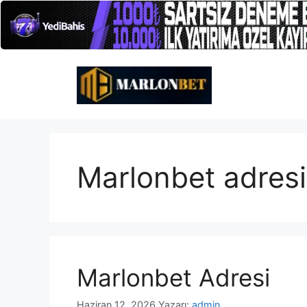
İçeriğe
atla
Marlonbet adresi
Marlonbet Adresi
Haziran 12, 2026
Yazarı:
admin