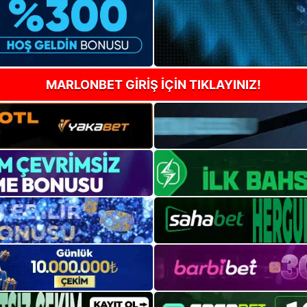
MARLONBET GİRİŞ İÇİN TIKLAYINIZ!