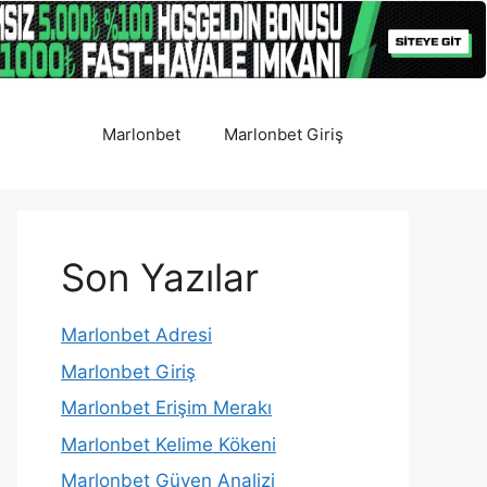
Marlonbet
Marlonbet Giriş
Son Yazılar
Marlonbet Adresi
Marlonbet Giriş
Marlonbet Erişim Merakı
Marlonbet Kelime Kökeni
Marlonbet Güven Analizi