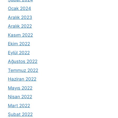
Ocak 2024
Aralık 2023
Aralık 2022
Kasım 2022
Ekim 2022
Eylül 2022
Ağustos 2022
Temmuz 2022
Haziran 2022
Mayıs 2022
Nisan 2022
Mart 2022
Şubat 2022