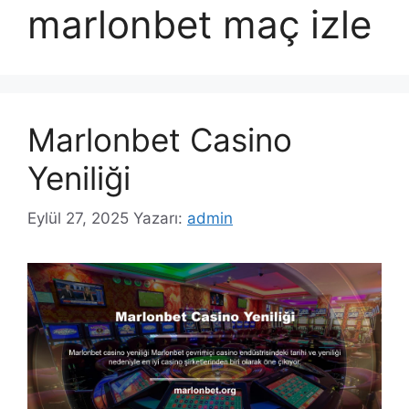
marlonbet maç izle
Marlonbet Casino
Yeniliği
Eylül 27, 2025
Yazarı:
admin