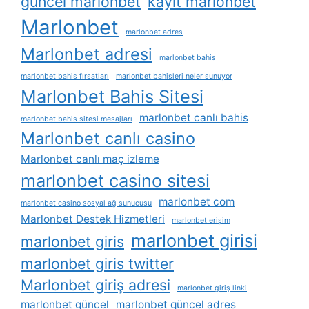
güncel marlonbet
kayit marlonbet
Marlonbet
marlonbet adres
Marlonbet adresi
marlonbet bahis
marlonbet bahis fırsatları
marlonbet bahisleri neler sunuyor
Marlonbet Bahis Sitesi
marlonbet canlı bahis
marlonbet bahis sitesi mesajları
Marlonbet canlı casino
Marlonbet canlı maç izleme
marlonbet casino sitesi
marlonbet com
marlonbet casino sosyal ağ sunucusu
Marlonbet Destek Hizmetleri
marlonbet erişim
marlonbet girisi
marlonbet giris
marlonbet giris twitter
Marlonbet giriş adresi
marlonbet giriş linki
marlonbet güncel
marlonbet güncel adres