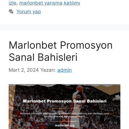
izle
,
marlonbet yarışma katılımı
Yorum yap
Marlonbet Promosyon
Sanal Bahisleri
Mart 2, 2024
Yazarı:
admin