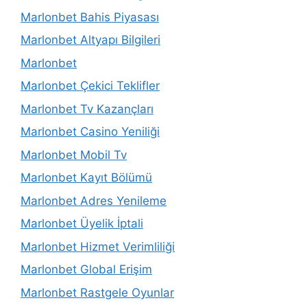
Marlonbet Bahis Piyasası
Marlonbet Altyapı Bilgileri
Marlonbet
Marlonbet Çekici Teklifler
Marlonbet Tv Kazançları
Marlonbet Casino Yeniliği
Marlonbet Mobil Tv
Marlonbet Kayıt Bölümü
Marlonbet Adres Yenileme
Marlonbet Üyelik İptali
Marlonbet Hizmet Verimliliği
Marlonbet Global Erişim
Marlonbet Rastgele Oyunlar