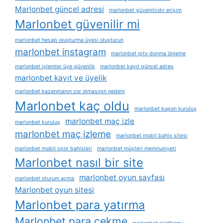
Marlonbet güncel adresi
marlonbet güvenilirdir erişim
Marlonbet güvenilir mi
marlonbet hesap oluşturma üyesi oluşturun
marlonbet instagram
marlonbet iptv donma önleme
marlonbet i̇şlemler üye güvenlik
marlonbet kayıt güncel adres
marlonbet kayıt ve üyelik
marlonbet kazanmanın zor olmasının nedeni
Marlonbet kaç oldu
marlonbet kupon kuruluş
marlonbet maç izle
marlonbet kuruluş
marlonbet maç izleme
marlonbet mobil bahis sitesi
marlonbet mobil spor bahisleri
marlonbet müşteri memnuniyeti
Marlonbet nasıl bir site
marlonbet oyun sayfası
marlonbet oturum açma
Marlonbet oyun sitesi
Marlonbet para yatırma
Marlonbet para çekme