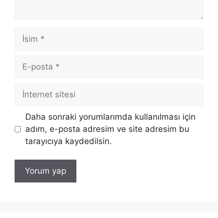
İsim
E-
posta
İnternet
sitesi
Daha sonraki yorumlarımda kullanılması için
adım, e-posta adresim ve site adresim bu
tarayıcıya kaydedilsin.