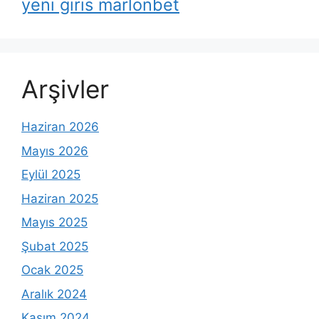
yeni giris marlonbet
Arşivler
Haziran 2026
Mayıs 2026
Eylül 2025
Haziran 2025
Mayıs 2025
Şubat 2025
Ocak 2025
Aralık 2024
Kasım 2024