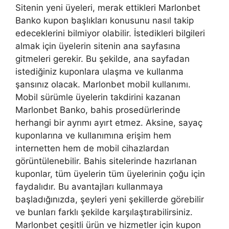
Sitenin yeni üyeleri, merak ettikleri Marlonbet
Banko kupon başlıkları konusunu nasıl takip
edeceklerini bilmiyor olabilir. İstedikleri bilgileri
almak için üyelerin sitenin ana sayfasına
gitmeleri gerekir. Bu şekilde, ana sayfadan
istediğiniz kuponlara ulaşma ve kullanma
şansınız olacak. Marlonbet mobil kullanımı.
Mobil sürümle üyelerin takdirini kazanan
Marlonbet Banko, bahis prosedürlerinde
herhangi bir ayrımı ayırt etmez. Aksine, sayaç
kuponlarına ve kullanımına erişim hem
internetten hem de mobil cihazlardan
görüntülenebilir. Bahis sitelerinde hazırlanan
kuponlar, tüm üyelerin tüm üyelerinin çoğu için
faydalıdır. Bu avantajları kullanmaya
başladığınızda, şeyleri yeni şekillerde görebilir
ve bunları farklı şekilde karşılaştırabilirsiniz.
Marlonbet çeşitli ürün ve hizmetler için kupon