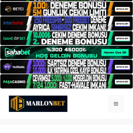
İçeriğe
atla
Menü