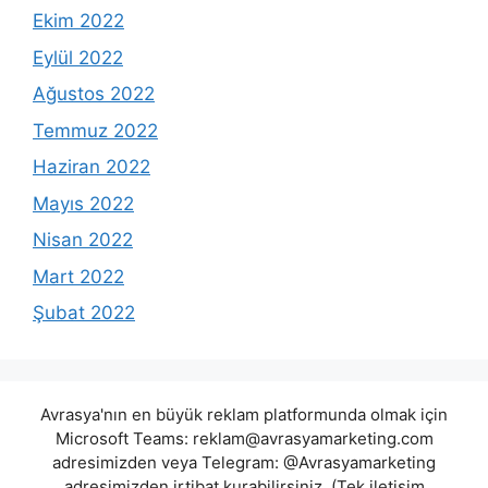
Ekim 2022
Eylül 2022
Ağustos 2022
Temmuz 2022
Haziran 2022
Mayıs 2022
Nisan 2022
Mart 2022
Şubat 2022
Avrasya'nın en büyük reklam platformunda olmak için
Microsoft Teams:
reklam@avrasyamarketing.com
adresimizden veya Telegram: @Avrasyamarketing
adresimizden irtibat kurabilirsiniz. (Tek iletişim