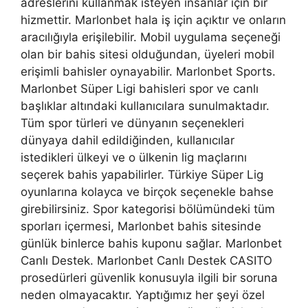
adreslerini kullanmak isteyen insanlar için bir
hizmettir. Marlonbet hala iş için açıktır ve onların
aracılığıyla erişilebilir. Mobil uygulama seçeneği
olan bir bahis sitesi olduğundan, üyeleri mobil
erişimli bahisler oynayabilir. Marlonbet Sports.
Marlonbet Süper Ligi bahisleri spor ve canlı
başlıklar altındaki kullanıcılara sunulmaktadır.
Tüm spor türleri ve dünyanın seçenekleri
dünyaya dahil edildiğinden, kullanıcılar
istedikleri ülkeyi ve o ülkenin lig maçlarını
seçerek bahis yapabilirler. Türkiye Süper Lig
oyunlarına kolayca ve birçok seçenekle bahse
girebilirsiniz. Spor kategorisi bölümündeki tüm
sporları içermesi, Marlonbet bahis sitesinde
günlük binlerce bahis kuponu sağlar. Marlonbet
Canlı Destek. Marlonbet Canlı Destek CASITO
prosedürleri güvenlik konusuyla ilgili bir soruna
neden olmayacaktır. Yaptığımız her şeyi özel