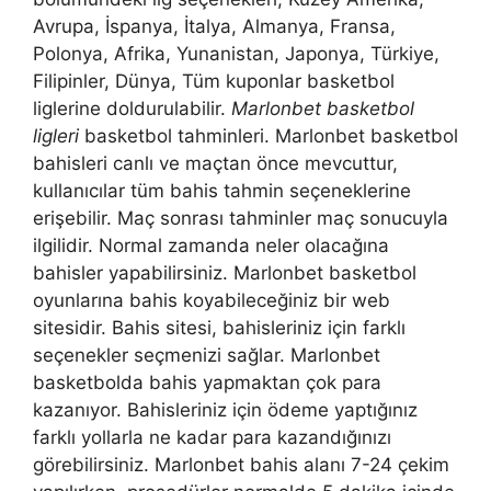
Avrupa, İspanya, İtalya, Almanya, Fransa,
Polonya, Afrika, Yunanistan, Japonya, Türkiye,
Filipinler, Dünya, Tüm kuponlar basketbol
liglerine doldurulabilir.
Marlonbet basketbol
ligleri
basketbol tahminleri. Marlonbet basketbol
bahisleri canlı ve maçtan önce mevcuttur,
kullanıcılar tüm bahis tahmin seçeneklerine
erişebilir. Maç sonrası tahminler maç sonucuyla
ilgilidir. Normal zamanda neler olacağına
bahisler yapabilirsiniz. Marlonbet basketbol
oyunlarına bahis koyabileceğiniz bir web
sitesidir. Bahis sitesi, bahisleriniz için farklı
seçenekler seçmenizi sağlar. Marlonbet
basketbolda bahis yapmaktan çok para
kazanıyor. Bahisleriniz için ödeme yaptığınız
farklı yollarla ne kadar para kazandığınızı
görebilirsiniz. Marlonbet bahis alanı 7-24 çekim