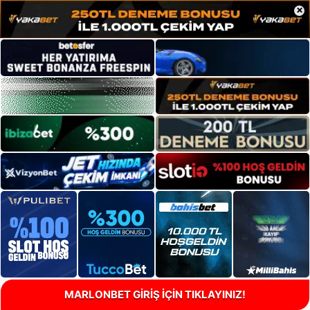
×
MARLONBET GİRİŞ İÇİN TIKLAYINIZ!