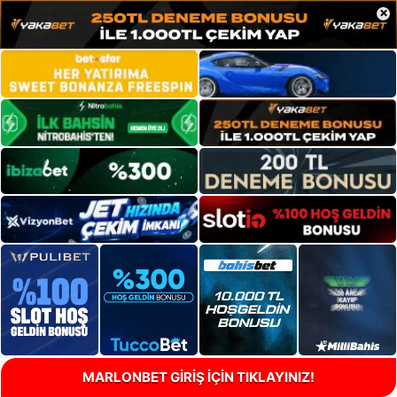
×
MARLONBET GİRİŞ İÇİN TIKLAYINIZ!