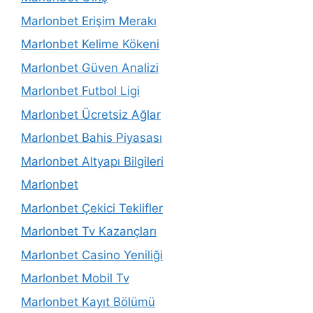
Marlonbet Erişim Merakı
Marlonbet Kelime Kökeni
Marlonbet Güven Analizi
Marlonbet Futbol Ligi
Marlonbet Ücretsiz Ağlar
Marlonbet Bahis Piyasası
Marlonbet Altyapı Bilgileri
Marlonbet
Marlonbet Çekici Teklifler
Marlonbet Tv Kazançları
Marlonbet Casino Yeniliği
Marlonbet Mobil Tv
Marlonbet Kayıt Bölümü