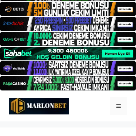
İçeriğe
atla
Menü