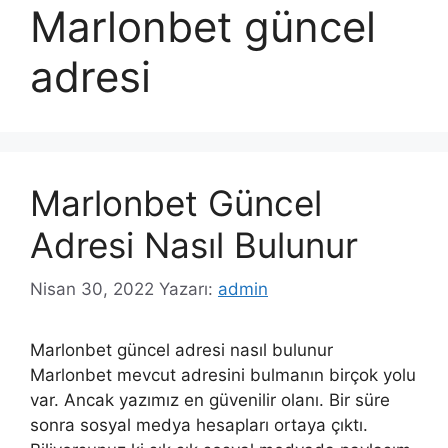
Marlonbet güncel
adresi
Marlonbet Güncel
Adresi Nasıl Bulunur
Nisan 30, 2022
Yazarı:
admin
Marlonbet güncel adresi nasıl bulunur
Marlonbet mevcut adresini bulmanın birçok yolu
var. Ancak yazımız en güvenilir olanı. Bir süre
sonra sosyal medya hesapları ortaya çıktı.