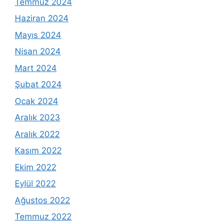
Temmuz 2024
Haziran 2024
Mayıs 2024
Nisan 2024
Mart 2024
Şubat 2024
Ocak 2024
Aralık 2023
Aralık 2022
Kasım 2022
Ekim 2022
Eylül 2022
Ağustos 2022
Temmuz 2022