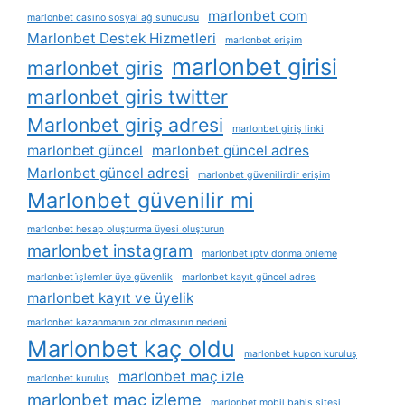
marlonbet com
marlonbet casino sosyal ağ sunucusu
Marlonbet Destek Hizmetleri
marlonbet erişim
marlonbet girisi
marlonbet giris
marlonbet giris twitter
Marlonbet giriş adresi
marlonbet giriş linki
marlonbet güncel
marlonbet güncel adres
Marlonbet güncel adresi
marlonbet güvenilirdir erişim
Marlonbet güvenilir mi
marlonbet hesap oluşturma üyesi oluşturun
marlonbet instagram
marlonbet iptv donma önleme
marlonbet i̇şlemler üye güvenlik
marlonbet kayıt güncel adres
marlonbet kayıt ve üyelik
marlonbet kazanmanın zor olmasının nedeni
Marlonbet kaç oldu
marlonbet kupon kuruluş
marlonbet maç izle
marlonbet kuruluş
marlonbet maç izleme
marlonbet mobil bahis sitesi