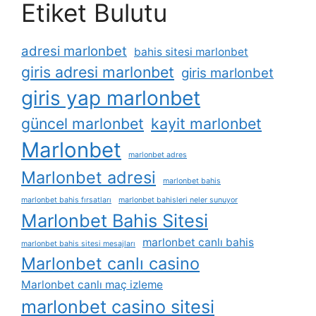
Etiket Bulutu
adresi marlonbet
bahis sitesi marlonbet
giris adresi marlonbet
giris marlonbet
giris yap marlonbet
güncel marlonbet
kayit marlonbet
Marlonbet
marlonbet adres
Marlonbet adresi
marlonbet bahis
marlonbet bahis fırsatları
marlonbet bahisleri neler sunuyor
Marlonbet Bahis Sitesi
marlonbet canlı bahis
marlonbet bahis sitesi mesajları
Marlonbet canlı casino
Marlonbet canlı maç izleme
marlonbet casino sitesi