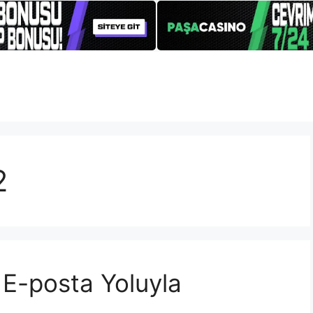
2
 E-posta Yoluyla