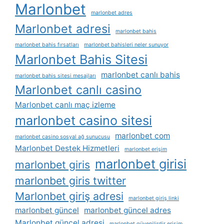
Marlonbet
marlonbet adres
Marlonbet adresi
marlonbet bahis
marlonbet bahis fırsatları
marlonbet bahisleri neler sunuyor
Marlonbet Bahis Sitesi
marlonbet canlı bahis
marlonbet bahis sitesi mesajları
Marlonbet canlı casino
Marlonbet canlı maç izleme
marlonbet casino sitesi
marlonbet com
marlonbet casino sosyal ağ sunucusu
Marlonbet Destek Hizmetleri
marlonbet erişim
marlonbet girisi
marlonbet giris
marlonbet giris twitter
Marlonbet giriş adresi
marlonbet giriş linki
marlonbet güncel
marlonbet güncel adres
Marlonbet güncel adresi
marlonbet güvenilirdir erişim