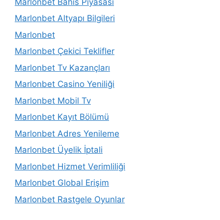
Marlonbet Bahis Piyasası
Marlonbet Altyapı Bilgileri
Marlonbet
Marlonbet Çekici Teklifler
Marlonbet Tv Kazançları
Marlonbet Casino Yeniliği
Marlonbet Mobil Tv
Marlonbet Kayıt Bölümü
Marlonbet Adres Yenileme
Marlonbet Üyelik İptali
Marlonbet Hizmet Verimliliği
Marlonbet Global Erişim
Marlonbet Rastgele Oyunlar