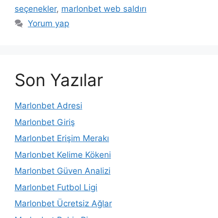
seçenekler
,
marlonbet web saldırı
Yorum yap
Son Yazılar
Marlonbet Adresi
Marlonbet Giriş
Marlonbet Erişim Merakı
Marlonbet Kelime Kökeni
Marlonbet Güven Analizi
Marlonbet Futbol Ligi
Marlonbet Ücretsiz Ağlar