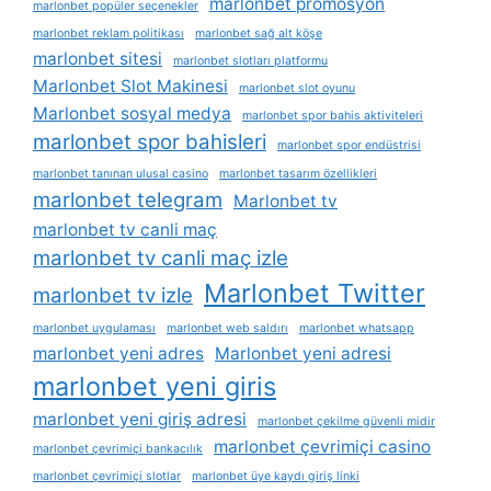
marlonbet promosyon
marlonbet popüler seçenekler
marlonbet reklam politikası
marlonbet sağ alt köşe
marlonbet sitesi
marlonbet slotları platformu
Marlonbet Slot Makinesi
marlonbet slot oyunu
Marlonbet sosyal medya
marlonbet spor bahis aktiviteleri
marlonbet spor bahisleri
marlonbet spor endüstrisi
marlonbet tanınan ulusal casino
marlonbet tasarım özellikleri
marlonbet telegram
Marlonbet tv
marlonbet tv canli maç
marlonbet tv canli maç izle
Marlonbet Twitter
marlonbet tv izle
marlonbet uygulaması
marlonbet web saldırı
marlonbet whatsapp
marlonbet yeni adres
Marlonbet yeni adresi
marlonbet yeni giris
marlonbet yeni giriş adresi
marlonbet çekilme güvenli midir
marlonbet çevrimiçi casino
marlonbet çevrimiçi bankacılık
marlonbet çevrimiçi slotlar
marlonbet üye kaydı giriş linki