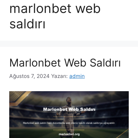
marlonbet web
saldırı
Marlonbet Web Saldırı
Ağustos 7, 2024
Yazarı:
admin