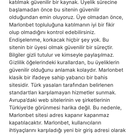
katılmak güvenilir bir kaynak. Üyelik sürecine
başlamadan önce bu sitenin güvenilir
olduğundan emin oluyoruz. Üye olmadan önce,
Marlonbet topluluğuna katılmanın iyi bir fikir
olup olmadığını kontrol edebilirsiniz.
Endişelenme, korkacak hiçbir şey yok. Bu
sitenin bir üyesi olmak güvenilir bir süreçtir.
Bilgiler gizli tutulur ve kimseyle paylaşılmaz.
Gizlilik öğelerindeki kurallardan, bu üyeliklerin
güvenilir olduğunu anlamak kolaydır. Marlonbet
klasik bir ifadeye sahip yabancı bir bahis
sitesidir. Türk yasaları tarafından belirlenen
standartları karşılamayan hizmetler sunmak.
Avrupa’daki web sitelerinin ve şirketlerinin
Türkiye’de görünmesi harika değil. Bu nedenle,
Marlonbet sitesi adres kapanır kapanmaz
kapatılacaktır. Marlonbet, kullanıcıların
ihtiyaçlarını karşıladığı yeni bir giriş adresi olarak