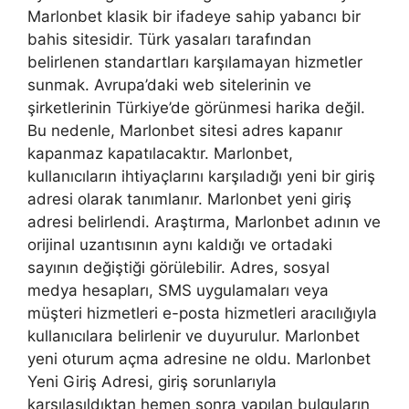
Marlonbet klasik bir ifadeye sahip yabancı bir
bahis sitesidir. Türk yasaları tarafından
belirlenen standartları karşılamayan hizmetler
sunmak. Avrupa’daki web sitelerinin ve
şirketlerinin Türkiye’de görünmesi harika değil.
Bu nedenle, Marlonbet sitesi adres kapanır
kapanmaz kapatılacaktır. Marlonbet,
kullanıcıların ihtiyaçlarını karşıladığı yeni bir giriş
adresi olarak tanımlanır. Marlonbet yeni giriş
adresi belirlendi. Araştırma, Marlonbet adının ve
orijinal uzantısının aynı kaldığı ve ortadaki
sayının değiştiği görülebilir. Adres, sosyal
medya hesapları, SMS uygulamaları veya
müşteri hizmetleri e-posta hizmetleri aracılığıyla
kullanıcılara belirlenir ve duyurulur. Marlonbet
yeni oturum açma adresine ne oldu. Marlonbet
Yeni Giriş Adresi, giriş sorunlarıyla
karşılaşıldıktan hemen sonra yapılan bulguların