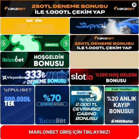
×
MARLONBET GİRİŞ İÇİN TIKLAYINIZ!