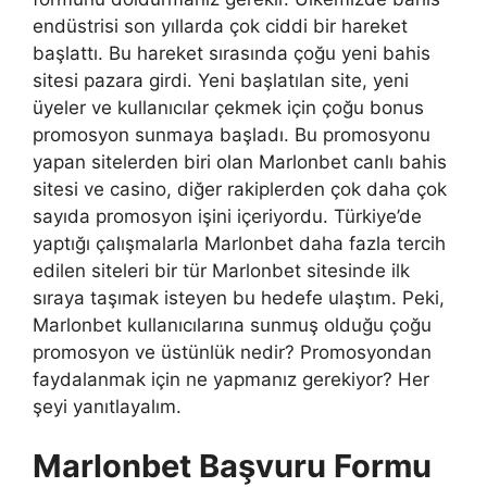
endüstrisi son yıllarda çok ciddi bir hareket
başlattı. Bu hareket sırasında çoğu yeni bahis
sitesi pazara girdi. Yeni başlatılan site, yeni
üyeler ve kullanıcılar çekmek için çoğu bonus
promosyon sunmaya başladı. Bu promosyonu
yapan sitelerden biri olan Marlonbet canlı bahis
sitesi ve casino, diğer rakiplerden çok daha çok
sayıda promosyon işini içeriyordu. Türkiye’de
yaptığı çalışmalarla Marlonbet daha fazla tercih
edilen siteleri bir tür Marlonbet sitesinde ilk
sıraya taşımak isteyen bu hedefe ulaştım. Peki,
Marlonbet kullanıcılarına sunmuş olduğu çoğu
promosyon ve üstünlük nedir? Promosyondan
faydalanmak için ne yapmanız gerekiyor? Her
şeyi yanıtlayalım.
Marlonbet Başvuru Formu