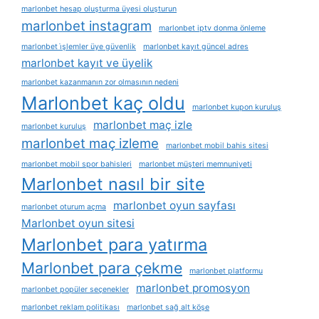
marlonbet hesap oluşturma üyesi oluşturun
marlonbet instagram
marlonbet iptv donma önleme
marlonbet i̇şlemler üye güvenlik
marlonbet kayıt güncel adres
marlonbet kayıt ve üyelik
marlonbet kazanmanın zor olmasının nedeni
Marlonbet kaç oldu
marlonbet kupon kuruluş
marlonbet maç izle
marlonbet kuruluş
marlonbet maç izleme
marlonbet mobil bahis sitesi
marlonbet mobil spor bahisleri
marlonbet müşteri memnuniyeti
Marlonbet nasıl bir site
marlonbet oyun sayfası
marlonbet oturum açma
Marlonbet oyun sitesi
Marlonbet para yatırma
Marlonbet para çekme
marlonbet platformu
marlonbet promosyon
marlonbet popüler seçenekler
marlonbet reklam politikası
marlonbet sağ alt köşe