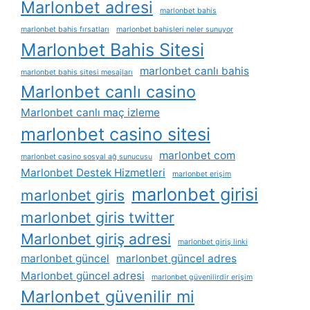
Marlonbet adresi
marlonbet bahis
marlonbet bahis fırsatları
marlonbet bahisleri neler sunuyor
Marlonbet Bahis Sitesi
marlonbet canlı bahis
marlonbet bahis sitesi mesajları
Marlonbet canlı casino
Marlonbet canlı maç izleme
marlonbet casino sitesi
marlonbet com
marlonbet casino sosyal ağ sunucusu
Marlonbet Destek Hizmetleri
marlonbet erişim
marlonbet girisi
marlonbet giris
marlonbet giris twitter
Marlonbet giriş adresi
marlonbet giriş linki
marlonbet güncel
marlonbet güncel adres
Marlonbet güncel adresi
marlonbet güvenilirdir erişim
Marlonbet güvenilir mi