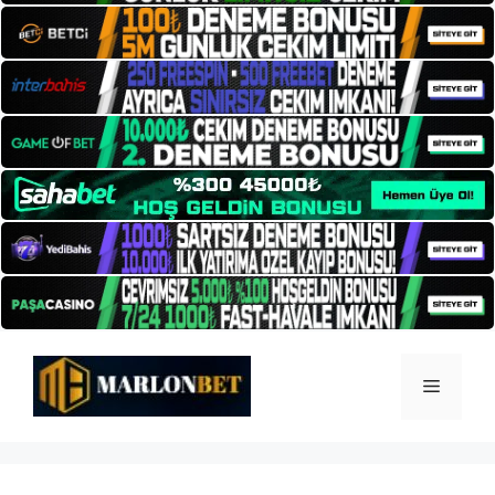
İçeriğe
atla
Menü