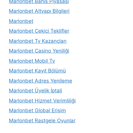
Marlonbet Bahis Piyasası
Marlonbet Altyapı Bilgileri
Marlonbet
Marlonbet Çekici Teklifler
Marlonbet Tv Kazançları
Marlonbet Casino Yeniliği
Marlonbet Mobil Tv
Marlonbet Kayıt Bölümü
Marlonbet Adres Yenileme
Marlonbet Üyelik İptali
Marlonbet Hizmet Verimliliği
Marlonbet Global Erişim
Marlonbet Rastgele Oyunlar