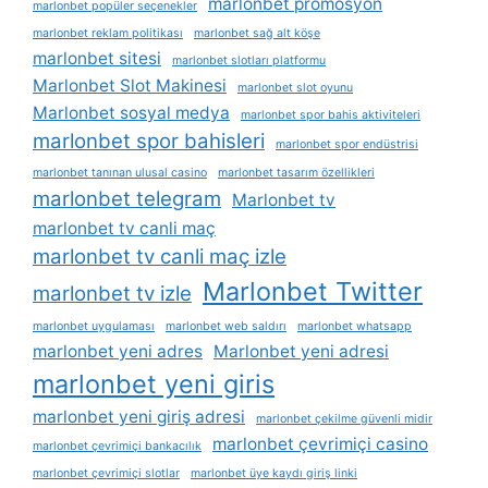
marlonbet promosyon
marlonbet popüler seçenekler
marlonbet reklam politikası
marlonbet sağ alt köşe
marlonbet sitesi
marlonbet slotları platformu
Marlonbet Slot Makinesi
marlonbet slot oyunu
Marlonbet sosyal medya
marlonbet spor bahis aktiviteleri
marlonbet spor bahisleri
marlonbet spor endüstrisi
marlonbet tanınan ulusal casino
marlonbet tasarım özellikleri
marlonbet telegram
Marlonbet tv
marlonbet tv canli maç
marlonbet tv canli maç izle
Marlonbet Twitter
marlonbet tv izle
marlonbet uygulaması
marlonbet web saldırı
marlonbet whatsapp
marlonbet yeni adres
Marlonbet yeni adresi
marlonbet yeni giris
marlonbet yeni giriş adresi
marlonbet çekilme güvenli midir
marlonbet çevrimiçi casino
marlonbet çevrimiçi bankacılık
marlonbet çevrimiçi slotlar
marlonbet üye kaydı giriş linki