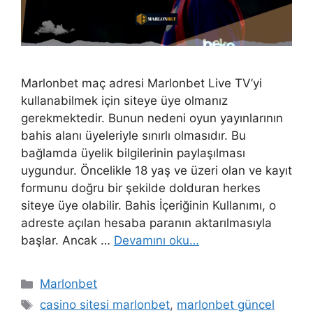
Marlonbet maç adresi Marlonbet Live TV’yi
kullanabilmek için siteye üye olmanız
gerekmektedir. Bunun nedeni oyun yayınlarının
bahis alanı üyeleriyle sınırlı olmasıdır. Bu
bağlamda üyelik bilgilerinin paylaşılması
uygundur. Öncelikle 18 yaş ve üzeri olan ve kayıt
formunu doğru bir şekilde dolduran herkes
siteye üye olabilir. Bahis İçeriğinin Kullanımı, o
adreste açılan hesaba paranın aktarılmasıyla
başlar. Ancak …
Devamını oku…
Kategoriler
Marlonbet
Etiketler
casino sitesi marlonbet
,
marlonbet güncel