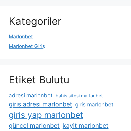
Kategoriler
Marlonbet
Marlonbet Giriş
Etiket Bulutu
adresi marlonbet
bahis sitesi marlonbet
giris adresi marlonbet
giris marlonbet
giris yap marlonbet
güncel marlonbet
kayit marlonbet