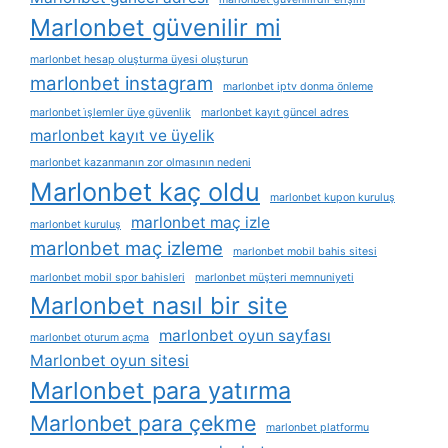
Marlonbet güvenilir mi
marlonbet hesap oluşturma üyesi oluşturun
marlonbet instagram
marlonbet iptv donma önleme
marlonbet i̇şlemler üye güvenlik
marlonbet kayıt güncel adres
marlonbet kayıt ve üyelik
marlonbet kazanmanın zor olmasının nedeni
Marlonbet kaç oldu
marlonbet kupon kuruluş
marlonbet maç izle
marlonbet kuruluş
marlonbet maç izleme
marlonbet mobil bahis sitesi
marlonbet mobil spor bahisleri
marlonbet müşteri memnuniyeti
Marlonbet nasıl bir site
marlonbet oyun sayfası
marlonbet oturum açma
Marlonbet oyun sitesi
Marlonbet para yatırma
Marlonbet para çekme
marlonbet platformu