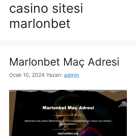
casino sitesi
marlonbet
Marlonbet Maç Adresi
Ocak 10, 2024
Yazarı:
admin