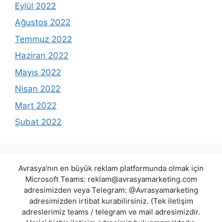
Eylül 2022
Ağustos 2022
Temmuz 2022
Haziran 2022
Mayıs 2022
Nisan 2022
Mart 2022
Şubat 2022
Avrasya'nın en büyük reklam platformunda olmak için
Microsoft Teams:
reklam@avrasyamarketing.com
adresimizden veya Telegram: @Avrasyamarketing
adresimizden irtibat kurabilirsiniz. (Tek iletişim
adreslerimiz teams / telegram ve mail adresimizdir.