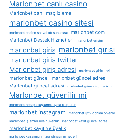
Marlonbet canlı casino
Marlonbet canlı maç izleme
marlonbet casino sitesi
marlonbet com
marlonbet casino sosyal ağ sunucusu
Marlonbet Destek Hizmetleri
marlonbet erişim
marlonbet girisi
marlonbet giris
marlonbet giris twitter
Marlonbet giriş adresi
marlonbet giriş linki
marlonbet güncel
marlonbet güncel adres
Marlonbet güncel adresi
marlonbet güvenilirdir erişim
Marlonbet güvenilir mi
marlonbet hesap oluşturma üyesi oluşturun
marlonbet instagram
marlonbet iptv donma önleme
marlonbet i̇şlemler üye güvenlik
marlonbet kayıt güncel adres
marlonbet kayıt ve üyelik
marlonbet kazanmanın zor olmasının nedeni