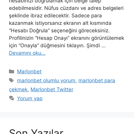
hesabınızı doğrulamak için belge talep
edebilmesidir. Nüfus cüzdanı ve adres belgeleri
şeklinde ibraz edilecektir. Sadece para
kazanmak istiyorsanız ekranın alt kısmında
“Hesabı Doğrula” seçeneğini göreceksiniz.
Profilinizin “Hesap Onayı” ekranını görüntülemek
için “Onayla” düğmesini tıklayın. Şimdi …
Devamını oku…
Kategoriler
Marlonbet
Etiketler
marlonbet olumlu yorum
,
marlonbet para
çekmek
,
Marlonbet Twitter
Yorum yap
Son Yazılar