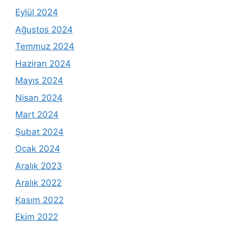
Eylül 2024
Ağustos 2024
Temmuz 2024
Haziran 2024
Mayıs 2024
Nisan 2024
Mart 2024
Şubat 2024
Ocak 2024
Aralık 2023
Aralık 2022
Kasım 2022
Ekim 2022