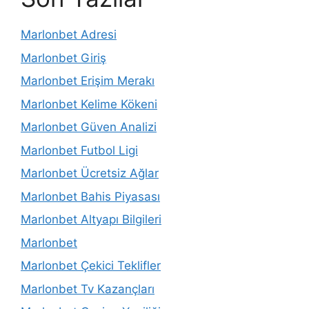
Marlonbet Adresi
Marlonbet Giriş
Marlonbet Erişim Merakı
Marlonbet Kelime Kökeni
Marlonbet Güven Analizi
Marlonbet Futbol Ligi
Marlonbet Ücretsiz Ağlar
Marlonbet Bahis Piyasası
Marlonbet Altyapı Bilgileri
Marlonbet
Marlonbet Çekici Teklifler
Marlonbet Tv Kazançları