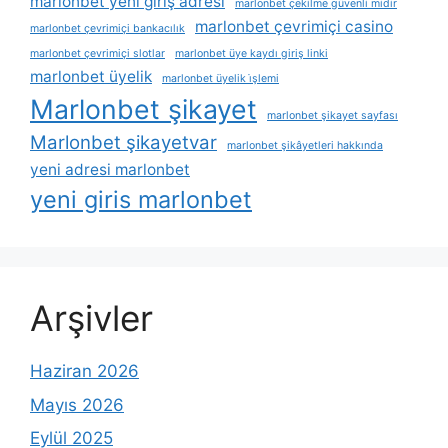
marlonbet yeni giriş adresi
marlonbet çekilme güvenli midir
marlonbet çevrimiçi casino
marlonbet çevrimiçi bankacılık
marlonbet çevrimiçi slotlar
marlonbet üye kaydı giriş linki
marlonbet üyelik
marlonbet üyelik i̇şlemi
Marlonbet şikayet
marlonbet şikayet sayfası
Marlonbet şikayetvar
marlonbet şikâyetleri hakkında
yeni adresi marlonbet
yeni giris marlonbet
Arşivler
Haziran 2026
Mayıs 2026
Eylül 2025