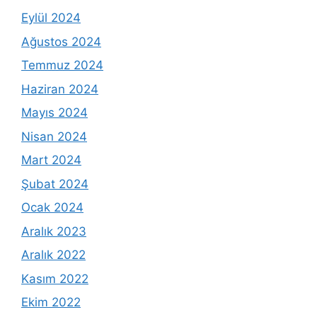
Eylül 2024
Ağustos 2024
Temmuz 2024
Haziran 2024
Mayıs 2024
Nisan 2024
Mart 2024
Şubat 2024
Ocak 2024
Aralık 2023
Aralık 2022
Kasım 2022
Ekim 2022