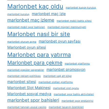
Marlonbet kaç oldu
marlonbet kupon kuruluş
marlonbet maç izle
marlonbet kuruluş
marlonbet maç izleme
marlonbet mobil bahis sitesi
marlonbet mobil spor bahisleri
marlonbet müşteri memnuniyeti
Marlonbet nasıl bir site
marlonbet oyun sayfası
marlonbet oturum açma
Marlonbet oyun sitesi
Marlonbet para yatırma
Marlonbet para çekme
marlonbet platformu
marlonbet promosyon
marlonbet popüler seçenekler
marlonbet reklam politikası
marlonbet sağ alt köşe
marlonbet sitesi
marlonbet slotları platformu
Marlonbet Slot Makinesi
marlonbet slot oyunu
Marlonbet sosyal medya
marlonbet spor bahis aktiviteleri
marlonbet spor bahisleri
marlonbet spor endüstrisi
marlonbet tanınan ulusal casino
marlonbet tasarım özellikleri