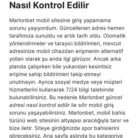
Nasıl Kontrol Edilir
Marlonbet mobil sitesine giriş yapamama
sorunu yaşıyordum. Güncellenen adres hemen
tarafımıza sunuldu ve artık tarih oldu. Otomatik
yönlendirmeler ve tarayıcı bildirimleri, mevcut
adresinize mobil cihazdan erişmenin alternatif
yolları olarak şu anda ilgi görüyor. Ancak arka
planda çalışırken bile yukarıdan kesintisiz
erişime sahip bildirimleri takip etmeyi
unutmayın. Ayrıca sosyal medya veya müşteri
hizmetlerini kullanarak 7/24 bilgi talebinde
bulunabilirsiniz. Bu nedenle
Marlonbet güncel
adresi nasıl kontrol edilir
ile sıfır mobil giriş
sorunu yaşayabilirsiniz. Marlonbet, mobil bahis
türünü web sitesinin altyapısı aracılığıyla tanır ve
bize iletir. Siteye girdiğinizde spor bahislerini
göreceksiniz. Ana sayfa aslında bu kategoriye