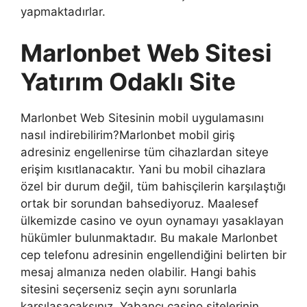
yapmaktadırlar.
Marlonbet Web Sitesi
Yatırım Odaklı Site
Marlonbet Web Sitesinin mobil uygulamasını
nasıl indirebilirim?Marlonbet mobil giriş
adresiniz engellenirse tüm cihazlardan siteye
erişim kısıtlanacaktır. Yani bu mobil cihazlara
özel bir durum değil, tüm bahisçilerin karşılaştığı
ortak bir sorundan bahsediyoruz. Maalesef
ülkemizde casino ve oyun oynamayı yasaklayan
hükümler bulunmaktadır. Bu makale Marlonbet
cep telefonu adresinin engellendiğini belirten bir
mesaj almanıza neden olabilir. Hangi bahis
sitesini seçerseniz seçin aynı sorunlarla
karşılaşacaksınız. Yabancı casino sitelerinin