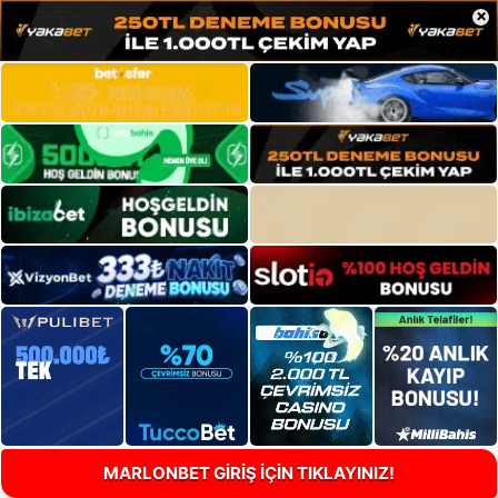
×
MARLONBET GİRİŞ İÇİN TIKLAYINIZ!