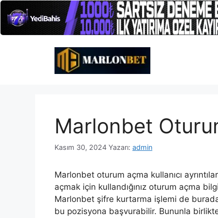
İçeriğe
atla
Marlonbet Otur
Kasım 30, 2024
Yazarı:
admin
Marlonbet oturum açma kullanıcı ayrıntıla
açmak için kullandığınız oturum açma bilgil
Marlonbet şifre kurtarma işlemi de burada g
bu pozisyona başvurabilir. Bununla birlikte,