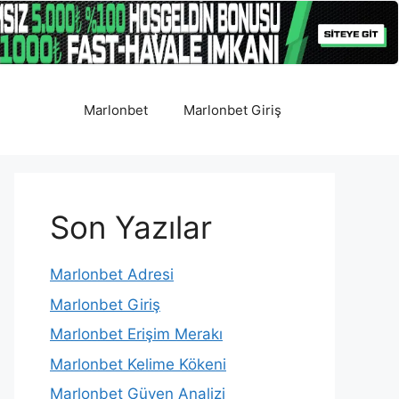
Marlonbet
Marlonbet Giriş
Son Yazılar
Marlonbet Adresi
Marlonbet Giriş
Marlonbet Erişim Merakı
Marlonbet Kelime Kökeni
Marlonbet Güven Analizi