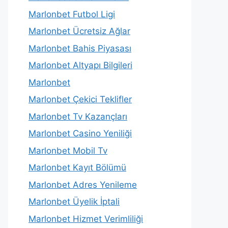
Marlonbet Futbol Ligi
Marlonbet Ücretsiz Ağlar
Marlonbet Bahis Piyasası
Marlonbet Altyapı Bilgileri
Marlonbet
Marlonbet Çekici Teklifler
Marlonbet Tv Kazançları
Marlonbet Casino Yeniliği
Marlonbet Mobil Tv
Marlonbet Kayıt Bölümü
Marlonbet Adres Yenileme
Marlonbet Üyelik İptali
Marlonbet Hizmet Verimliliği