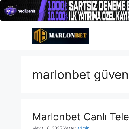
İçeriğe
atla
marlonbet güvenil
Marlonbet Canlı Tele
Mayıs 18, 2025
Yazarı:
admin