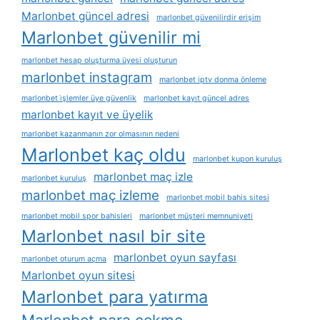
Marlonbet güncel adresi
marlonbet güvenilirdir erişim
Marlonbet güvenilir mi
marlonbet hesap oluşturma üyesi oluşturun
marlonbet instagram
marlonbet iptv donma önleme
marlonbet i̇şlemler üye güvenlik
marlonbet kayıt güncel adres
marlonbet kayıt ve üyelik
marlonbet kazanmanın zor olmasının nedeni
Marlonbet kaç oldu
marlonbet kupon kuruluş
marlonbet maç izle
marlonbet kuruluş
marlonbet maç izleme
marlonbet mobil bahis sitesi
marlonbet mobil spor bahisleri
marlonbet müşteri memnuniyeti
Marlonbet nasıl bir site
marlonbet oyun sayfası
marlonbet oturum açma
Marlonbet oyun sitesi
Marlonbet para yatırma