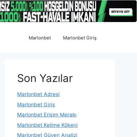
Marlonbet
Marlonbet Giriş
Son Yazılar
Marlonbet Adresi
Marlonbet Giriş
Marlonbet Erişim Merakı
Marlonbet Kelime Kökeni
Marlonbet Güven Analizi