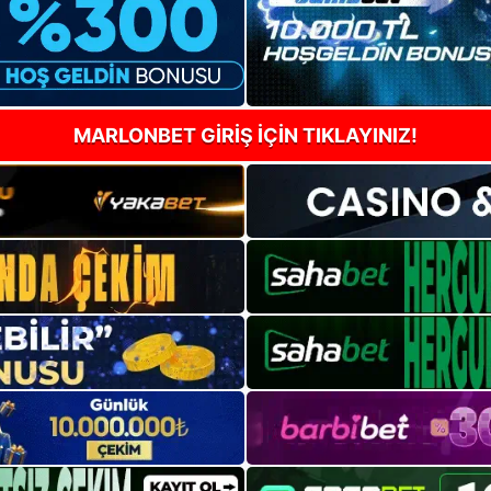
MARLONBET GİRİŞ İÇİN TIKLAYINIZ!