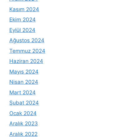
Kasım 2024
Ekim 2024
Eylül 2024
Ağustos 2024
Temmuz 2024
Haziran 2024
Mayıs 2024
Nisan 2024
Mart 2024
Şubat 2024
Ocak 2024
Aralık 2023
Aralık 2022