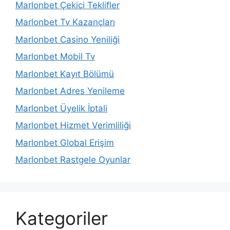
Marlonbet Çekici Teklifler
Marlonbet Tv Kazançları
Marlonbet Casino Yeniliği
Marlonbet Mobil Tv
Marlonbet Kayıt Bölümü
Marlonbet Adres Yenileme
Marlonbet Üyelik İptali
Marlonbet Hizmet Verimliliği
Marlonbet Global Erişim
Marlonbet Rastgele Oyunlar
Kategoriler