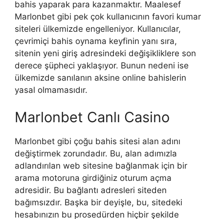
bahis yaparak para kazanmaktır. Maalesef
Marlonbet gibi pek çok kullanıcının favori kumar
siteleri ülkemizde engelleniyor. Kullanıcılar,
çevrimiçi bahis oynama keyfinin yanı sıra,
sitenin yeni giriş adresindeki değişikliklere son
derece şüpheci yaklaşıyor. Bunun nedeni ise
ülkemizde sanılanın aksine online bahislerin
yasal olmamasıdır.
Marlonbet Canlı Casino
Marlonbet gibi çoğu bahis sitesi alan adını
değiştirmek zorundadır. Bu, alan adımızla
adlandırılan web sitesine bağlanmak için bir
arama motoruna girdiğiniz oturum açma
adresidir. Bu bağlantı adresleri siteden
bağımsızdır. Başka bir deyişle, bu, sitedeki
hesabınızın bu prosedürden hiçbir şekilde