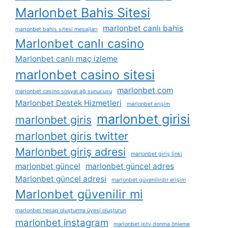
Marlonbet Bahis Sitesi
marlonbet canlı bahis
marlonbet bahis sitesi mesajları
Marlonbet canlı casino
Marlonbet canlı maç izleme
marlonbet casino sitesi
marlonbet com
marlonbet casino sosyal ağ sunucusu
Marlonbet Destek Hizmetleri
marlonbet erişim
marlonbet girisi
marlonbet giris
marlonbet giris twitter
Marlonbet giriş adresi
marlonbet giriş linki
marlonbet güncel
marlonbet güncel adres
Marlonbet güncel adresi
marlonbet güvenilirdir erişim
Marlonbet güvenilir mi
marlonbet hesap oluşturma üyesi oluşturun
marlonbet instagram
marlonbet iptv donma önleme