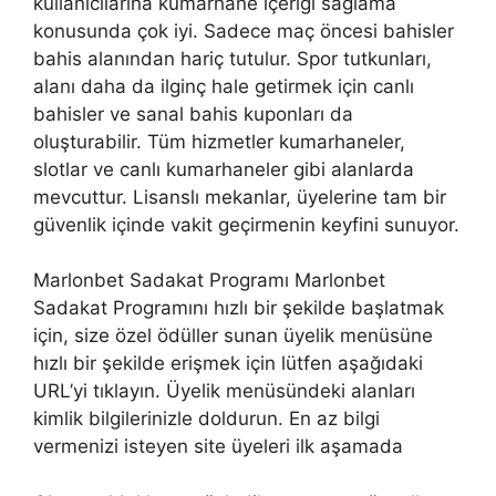
kullanıcılarına kumarhane içeriği sağlama
konusunda çok iyi. Sadece maç öncesi bahisler
bahis alanından hariç tutulur. Spor tutkunları,
alanı daha da ilginç hale getirmek için canlı
bahisler ve sanal bahis kuponları da
oluşturabilir. Tüm hizmetler kumarhaneler,
slotlar ve canlı kumarhaneler gibi alanlarda
mevcuttur. Lisanslı mekanlar, üyelerine tam bir
güvenlik içinde vakit geçirmenin keyfini sunuyor.
Marlonbet Sadakat Programı Marlonbet
Sadakat Programını hızlı bir şekilde başlatmak
için, size özel ödüller sunan üyelik menüsüne
hızlı bir şekilde erişmek için lütfen aşağıdaki
URL’yi tıklayın. Üyelik menüsündeki alanları
kimlik bilgilerinizle doldurun. En az bilgi
vermenizi isteyen site üyeleri ilk aşamada