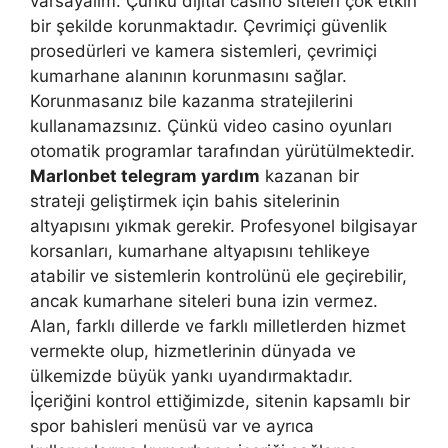
varsayalım. Çünkü dijital casino siteleri çok etkin
bir şekilde korunmaktadır. Çevrimiçi güvenlik
prosedürleri ve kamera sistemleri, çevrimiçi
kumarhane alanının korunmasını sağlar.
Korunmasanız bile kazanma stratejilerini
kullanamazsınız. Çünkü video casino oyunları
otomatik programlar tarafından yürütülmektedir.
Marlonbet telegram yardım
kazanan bir
strateji geliştirmek için bahis sitelerinin
altyapısını yıkmak gerekir. Profesyonel bilgisayar
korsanları, kumarhane altyapısını tehlikeye
atabilir ve sistemlerin kontrolünü ele geçirebilir,
ancak kumarhane siteleri buna izin vermez.
Alan, farklı dillerde ve farklı milletlerden hizmet
vermekte olup, hizmetlerinin dünyada ve
ülkemizde büyük yankı uyandırmaktadır.
İçeriğini kontrol ettiğimizde, sitenin kapsamlı bir
spor bahisleri menüsü var ve ayrıca