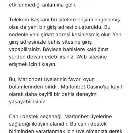
etkilenmediği anlamına gelir.
Telekom Başkanı bu sitelere erişimi engellemiş
olsa da yeni bir giriş adresi oluşturuldu. Bu
nedenle yeni şirket adresi kesinleşmiş olur. Yeni
giriş adresinizle bahis sitesine giriş
yapabilirsiniz. Böylece bahislere kaldığınız
yerden devam edebilirsiniz. Web sitesine
erişmek için tıklayın.
Bu, Marlonbet üyelerinin favori oyun
bölümlerinden biridir. Marlonbet Casino’ya kayıt
olarak daha keyifli bir bahis deneyimi
yaşayabilirsiniz
Canlı destek seçeneği, Marlonbet üyelerine
sağladığı iletişim alanıdır. Bu canlı destek
biriminden yararlanmak için üye olmanıza gerek