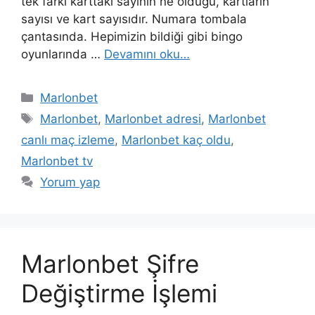
tek farkı karttaki sayının ne olduğu, kartların
sayısı ve kart sayısıdır. Numara tombala
çantasında. Hepimizin bildiği gibi bingo
oyunlarında …
Devamını oku…
Kategoriler
Marlonbet
Etiketler
Marlonbet
,
Marlonbet adresi
,
Marlonbet
canlı maç izleme
,
Marlonbet kaç oldu
,
Marlonbet tv
Yorum yap
Marlonbet Şifre
Değiştirme İşlemi