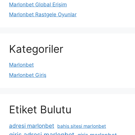
Marlonbet Global Erişim
Marlonbet Rastgele Oyunlar
Kategoriler
Marlonbet
Marlonbet Giriş
Etiket Bulutu
adresi marlonbet
bahis sitesi marlonbet
giris adresi marlonbet