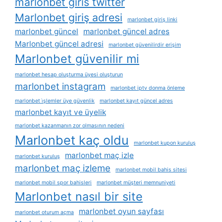
marlonbet giris twitter
Marlonbet giriş adresi
marlonbet giriş linki
marlonbet güncel
marlonbet güncel adres
Marlonbet güncel adresi
marlonbet güvenilirdir erişim
Marlonbet güvenilir mi
marlonbet hesap oluşturma üyesi oluşturun
marlonbet instagram
marlonbet iptv donma önleme
marlonbet i̇şlemler üye güvenlik
marlonbet kayıt güncel adres
marlonbet kayıt ve üyelik
marlonbet kazanmanın zor olmasının nedeni
Marlonbet kaç oldu
marlonbet kupon kuruluş
marlonbet maç izle
marlonbet kuruluş
marlonbet maç izleme
marlonbet mobil bahis sitesi
marlonbet mobil spor bahisleri
marlonbet müşteri memnuniyeti
Marlonbet nasıl bir site
marlonbet oyun sayfası
marlonbet oturum açma