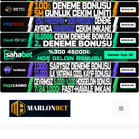
İçeriğe
atla
Menü