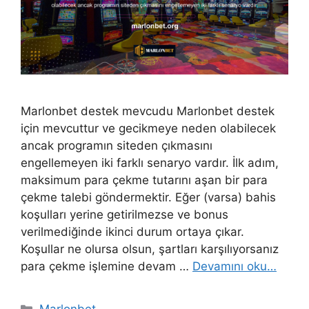
Marlonbet destek mevcudu Marlonbet destek
için mevcuttur ve gecikmeye neden olabilecek
ancak programın siteden çıkmasını
engellemeyen iki farklı senaryo vardır. İlk adım,
maksimum para çekme tutarını aşan bir para
çekme talebi göndermektir. Eğer (varsa) bahis
koşulları yerine getirilmezse ve bonus
verilmediğinde ikinci durum ortaya çıkar.
Koşullar ne olursa olsun, şartları karşılıyorsanız
para çekme işlemine devam …
Devamını oku…
Kategoriler