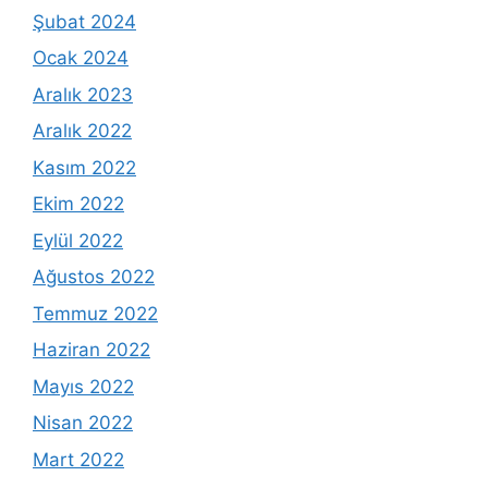
Şubat 2024
Ocak 2024
Aralık 2023
Aralık 2022
Kasım 2022
Ekim 2022
Eylül 2022
Ağustos 2022
Temmuz 2022
Haziran 2022
Mayıs 2022
Nisan 2022
Mart 2022