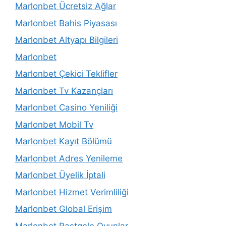
Marlonbet Ücretsiz Ağlar
Marlonbet Bahis Piyasası
Marlonbet Altyapı Bilgileri
Marlonbet
Marlonbet Çekici Teklifler
Marlonbet Tv Kazançları
Marlonbet Casino Yeniliği
Marlonbet Mobil Tv
Marlonbet Kayıt Bölümü
Marlonbet Adres Yenileme
Marlonbet Üyelik İptali
Marlonbet Hizmet Verimliliği
Marlonbet Global Erişim
Marlonbet Rastgele Oyunlar