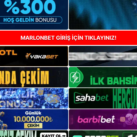
MARLONBET GİRİŞ İÇİN TIKLAYINIZ!