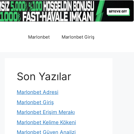
Marlonbet
Marlonbet Giriş
Son Yazılar
Marlonbet Adresi
Marlonbet Giriş
Marlonbet Erişim Merakı
Marlonbet Kelime Kökeni
Marlonbet Güven Analizi