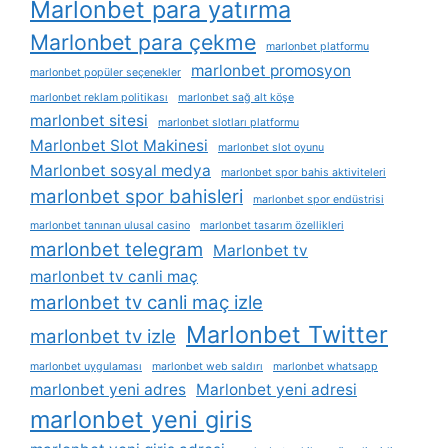
Marlonbet para yatırma
Marlonbet para çekme
marlonbet platformu
marlonbet promosyon
marlonbet popüler seçenekler
marlonbet reklam politikası
marlonbet sağ alt köşe
marlonbet sitesi
marlonbet slotları platformu
Marlonbet Slot Makinesi
marlonbet slot oyunu
Marlonbet sosyal medya
marlonbet spor bahis aktiviteleri
marlonbet spor bahisleri
marlonbet spor endüstrisi
marlonbet tanınan ulusal casino
marlonbet tasarım özellikleri
marlonbet telegram
Marlonbet tv
marlonbet tv canli maç
marlonbet tv canli maç izle
Marlonbet Twitter
marlonbet tv izle
marlonbet uygulaması
marlonbet web saldırı
marlonbet whatsapp
marlonbet yeni adres
Marlonbet yeni adresi
marlonbet yeni giris