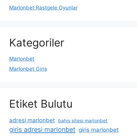
Marlonbet Rastgele Oyunlar
Kategoriler
Marlonbet
Marlonbet Giriş
Etiket Bulutu
adresi marlonbet
bahis sitesi marlonbet
giris adresi marlonbet
giris marlonbet