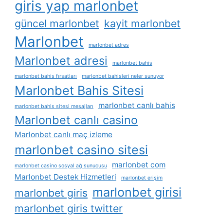
giris yap marlonbet
güncel marlonbet
kayit marlonbet
Marlonbet
marlonbet adres
Marlonbet adresi
marlonbet bahis
marlonbet bahis fırsatları
marlonbet bahisleri neler sunuyor
Marlonbet Bahis Sitesi
marlonbet canlı bahis
marlonbet bahis sitesi mesajları
Marlonbet canlı casino
Marlonbet canlı maç izleme
marlonbet casino sitesi
marlonbet com
marlonbet casino sosyal ağ sunucusu
Marlonbet Destek Hizmetleri
marlonbet erişim
marlonbet girisi
marlonbet giris
marlonbet giris twitter