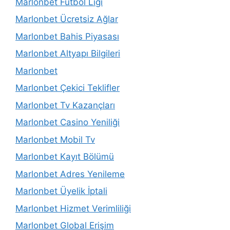
Marlonbet Futbol Ligi
Marlonbet Ücretsiz Ağlar
Marlonbet Bahis Piyasası
Marlonbet Altyapı Bilgileri
Marlonbet
Marlonbet Çekici Teklifler
Marlonbet Tv Kazançları
Marlonbet Casino Yeniliği
Marlonbet Mobil Tv
Marlonbet Kayıt Bölümü
Marlonbet Adres Yenileme
Marlonbet Üyelik İptali
Marlonbet Hizmet Verimliliği
Marlonbet Global Erişim