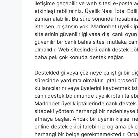
iletişime geçebilir ve web sitesi e-posta 
etkinleştirebilirsiniz. Üyelik Nasıl İptal Ed
zaman alabilir. Bu süre sonunda hesabını
istersen, o şansın yok. Marlonbet üyelik i
sitelerinin güvenilirliği yasa dışı canlı oy
güvenilir bir canlı bahis sitesi mutlaka ca
olmalıdır. Web sitesindeki canlı destek bö
daha pek çok konuda destek sağlar.
Desteklediği veya çözmeye çalıştığı bir d
sürecinde yardımcı olmaktır. İptal prosedü
kullanıcılarını veya üyelerini kaybetmek is
canlı destek bölümünde üyelik iptali taleb
Marlonbet üyelik iptallerinde canlı destek 
sitedeki yöntem herhangi bir nedenleyse 
atmaya başlar. Ancak bir üyenin kişisel ne
online destek ekibi talebini programa ekleye
herhangi bir belge gerekmemektedir. Ortal