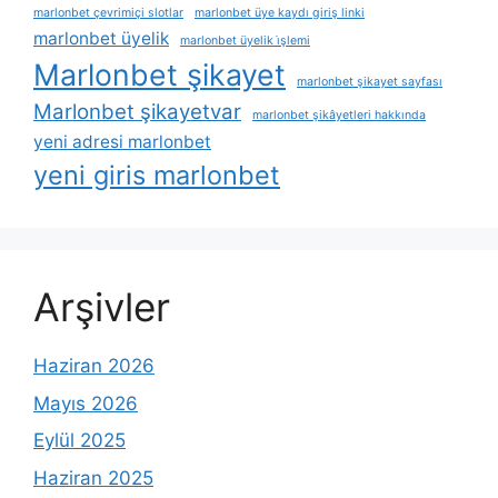
marlonbet çevrimiçi slotlar
marlonbet üye kaydı giriş linki
marlonbet üyelik
marlonbet üyelik i̇şlemi
Marlonbet şikayet
marlonbet şikayet sayfası
Marlonbet şikayetvar
marlonbet şikâyetleri hakkında
yeni adresi marlonbet
yeni giris marlonbet
Arşivler
Haziran 2026
Mayıs 2026
Eylül 2025
Haziran 2025