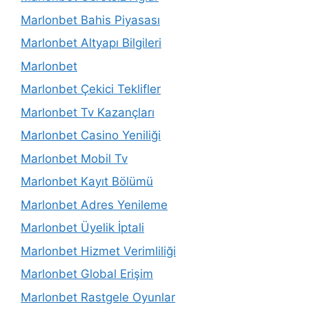
Marlonbet Bahis Piyasası
Marlonbet Altyapı Bilgileri
Marlonbet
Marlonbet Çekici Teklifler
Marlonbet Tv Kazançları
Marlonbet Casino Yeniliği
Marlonbet Mobil Tv
Marlonbet Kayıt Bölümü
Marlonbet Adres Yenileme
Marlonbet Üyelik İptali
Marlonbet Hizmet Verimliliği
Marlonbet Global Erişim
Marlonbet Rastgele Oyunlar