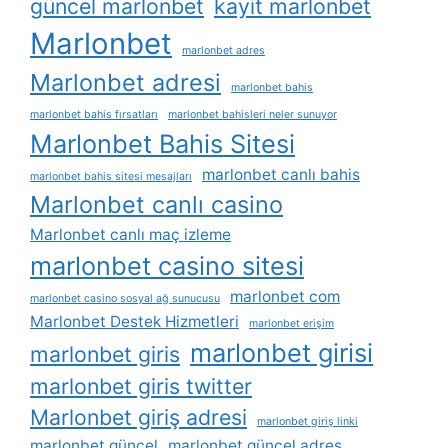
güncel marlonbet
kayit marlonbet
Marlonbet
marlonbet adres
Marlonbet adresi
marlonbet bahis
marlonbet bahis fırsatları
marlonbet bahisleri neler sunuyor
Marlonbet Bahis Sitesi
marlonbet canlı bahis
marlonbet bahis sitesi mesajları
Marlonbet canlı casino
Marlonbet canlı maç izleme
marlonbet casino sitesi
marlonbet com
marlonbet casino sosyal ağ sunucusu
Marlonbet Destek Hizmetleri
marlonbet erişim
marlonbet girisi
marlonbet giris
marlonbet giris twitter
Marlonbet giriş adresi
marlonbet giriş linki
marlonbet güncel
marlonbet güncel adres