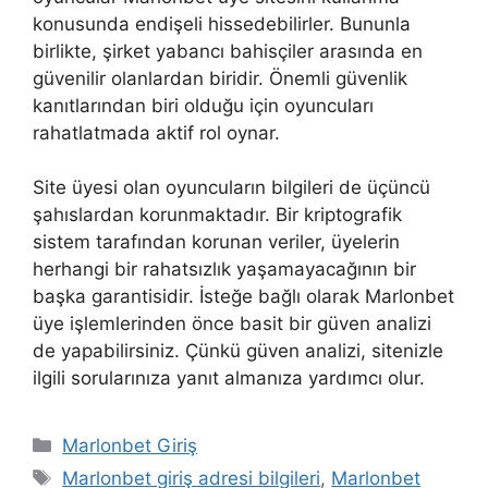
konusunda endişeli hissedebilirler. Bununla
birlikte, şirket yabancı bahisçiler arasında en
güvenilir olanlardan biridir. Önemli güvenlik
kanıtlarından biri olduğu için oyuncuları
rahatlatmada aktif rol oynar.
Site üyesi olan oyuncuların bilgileri de üçüncü
şahıslardan korunmaktadır. Bir kriptografik
sistem tarafından korunan veriler, üyelerin
herhangi bir rahatsızlık yaşamayacağının bir
başka garantisidir. İsteğe bağlı olarak Marlonbet
üye işlemlerinden önce basit bir güven analizi
de yapabilirsiniz. Çünkü güven analizi, sitenizle
ilgili sorularınıza yanıt almanıza yardımcı olur.
Kategoriler
Marlonbet Giriş
Etiketler
Marlonbet giriş adresi bilgileri
,
Marlonbet