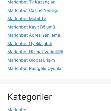
Marlonbet Tv Kazançları
Marlonbet Casino Yeniliği
Marlonbet Mobil Tv
Marlonbet Kayıt Bölümü
Marlonbet Adres Yenileme
Marlonbet Üyelik İptali
Marlonbet Hizmet Verimliliği
Marlonbet Global Erişim
Marlonbet Rastgele Oyunlar
Kategoriler
Marlonbet