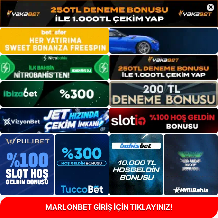
×
MARLONBET GİRİŞ İÇİN TIKLAYINIZ!